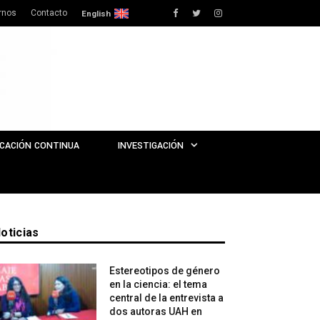
rnos
Contacto
Facebook
Twitter
Instagram
English
CACIÓN CONTINUA
INVESTIGACIÓN
oticias
Estereotipos de género
en la ciencia: el tema
central de la entrevista a
dos autoras UAH en