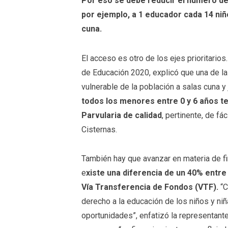
Por eso se debe reducir el número de 
por ejemplo, a 1 educador cada 14 niño
cuna.
El acceso es otro de los ejes prioritarios
de Educación 2020, explicó que una de l
vulnerable de la población a salas cuna y j
todos los menores entre 0 y 6 años te
Parvularia de calidad
, pertinente, de fá
Cisternas.
También hay que avanzar en materia de fi
e
xiste
una diferencia de un 40% entre e
Vía Transferencia de Fondos (VTF).
“C
derecho a la educación de los niños y ni
oportunidades”, enfatizó la representan