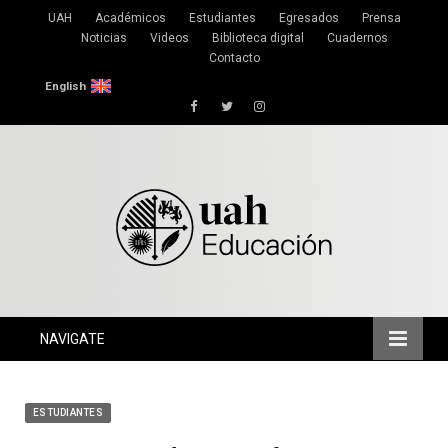
UAH
Académicos
Estudiantes
Egresados
Prensa
Noticias
Videos
Biblioteca digital
Cuadernos
Contacto
English
Facebook
Twitter
Instagram
NAVIGATE
ESTUDIANTES