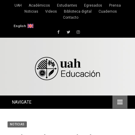
UAH
Académicos
Estudiantes
Egresados
Prensa
Noticias
Videos
Biblioteca digital
Cuadernos
Contacto
English
Facebook
Twitter
Instagram
NAVIGATE
NOTICIAS