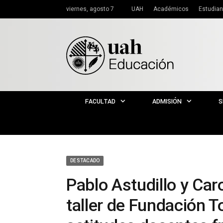
viernes, agosto 7
UAH
Académicos
Estudian
FACULTAD
ADMISIÓN
S
DESTACADO
Pablo Astudillo y Car
taller de Fundación 