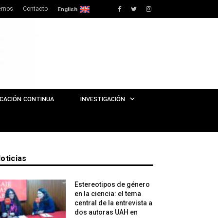
rnos
Contacto
Facebook
Twitter
Instagram
English
CACIÓN CONTINUA
INVESTIGACIÓN
oticias
Estereotipos de género
en la ciencia: el tema
central de la entrevista a
dos autoras UAH en