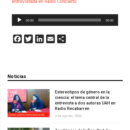
entrevistada en Radio Concierto
.
Reproductor
00:00
00:00
de
audio
Facebook
Twitter
LinkedIn
Email
Compartir
Noticias
Estereotipos de género en la
ciencia: el tema central de la
entrevista a dos autoras UAH en
Radio Recabarren
3 de agosto, 2026