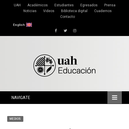
UAH
Académicos
Estudiantes
Egresados
Prensa
Noticias
Videos
Biblioteca digital
Cuadernos
Contacto
English
Facebook
Twitter
Instagram
NAVIGATE
MEDIOS