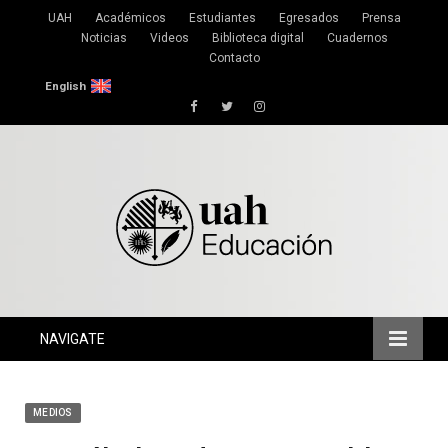
UAH
Académicos
Estudiantes
Egresados
Prensa
Noticias
Videos
Biblioteca digital
Cuadernos
Contacto
English
Facebook
Twitter
Instagram
NAVIGATE
MEDIOS