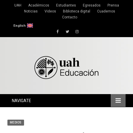
UAH
Académicos
Estudiantes
Egresados
Prensa
Noticias
Videos
Biblioteca digital
Cuadernos
Contacto
English
Facebook
Twitter
Instagram
NAVIGATE
MEDIOS