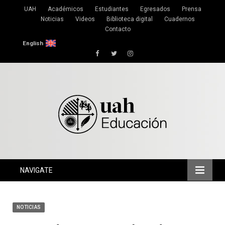
UAH
Académicos
Estudiantes
Egresados
Prensa
Noticias
Videos
Biblioteca digital
Cuadernos
Contacto
English
Facebook
Twitter
Instagram
NAVIGATE
NOTICIAS