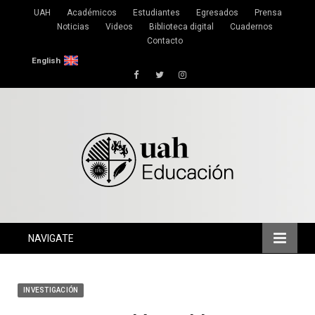
UAH
Académicos
Estudiantes
Egresados
Prensa
Noticias
Videos
Biblioteca digital
Cuadernos
Contacto
English
Facebook
Twitter
Instagram
NAVIGATE
INVESTIGACIÓN