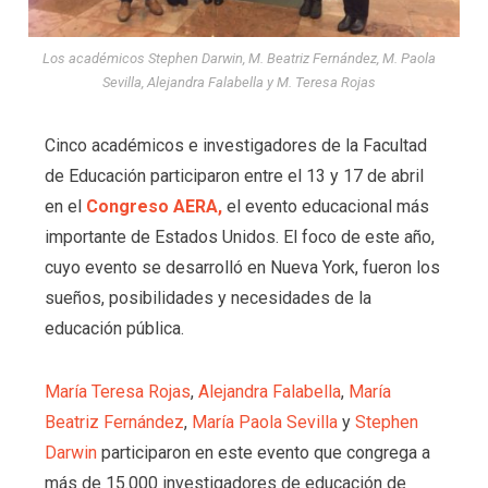
Los académicos Stephen Darwin, M. Beatriz Fernández, M. Paola
Sevilla, Alejandra Falabella y M. Teresa Rojas
Cinco académicos e investigadores de la Facultad
de Educación participaron entre el 13 y 17 de abril
en el
Congreso AERA,
el evento educacional más
importante de Estados Unidos. El foco de este año,
cuyo evento se desarrolló en Nueva York, fueron los
sueños, posibilidades y necesidades de la
educación pública.
María Teresa Rojas
,
Alejandra Falabella
,
María
Beatriz Fernández
,
María Paola Sevilla
y
Stephen
Darwin
participaron en este evento que congrega a
más de 15.000 investigadores de educación de