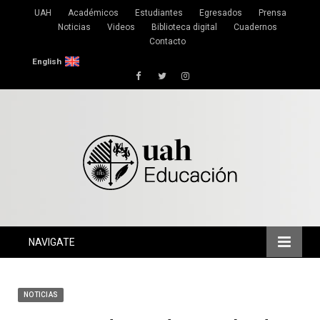
UAH
Académicos
Estudiantes
Egresados
Prensa
Noticias
Videos
Biblioteca digital
Cuadernos
Contacto
English
Facebook
Twitter
Instagram
NAVIGATE
NOTICIAS