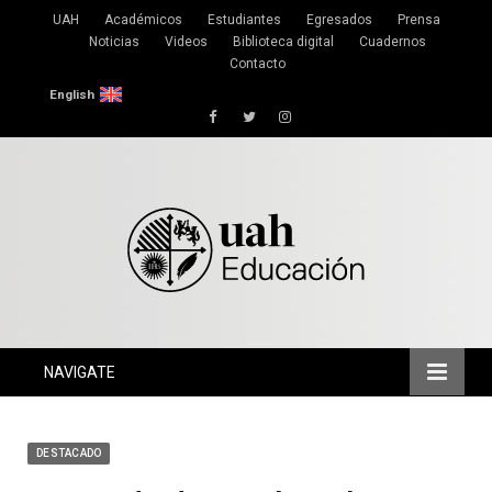
UAH
Académicos
Estudiantes
Egresados
Prensa
Noticias
Videos
Biblioteca digital
Cuadernos
Contacto
English
Facebook
Twitter
Instagram
NAVIGATE
DESTACADO