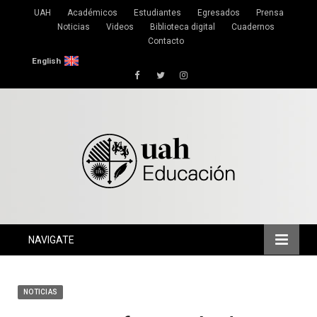
UAH
Académicos
Estudiantes
Egresados
Prensa
Noticias
Videos
Biblioteca digital
Cuadernos
Contacto
English
Facebook
Twitter
Instagram
NAVIGATE
NOTICIAS