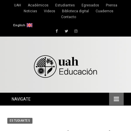
UAH
Académicos
Estudiantes
Egresados
Prensa
Noticias
Videos
Biblioteca digital
Cuadernos
Contacto
English
Facebook
Twitter
Instagram
NAVIGATE
ESTUDIANTES