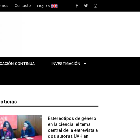
rnos
Contacto
Facebook
Twitter
Instagram
English
CACIÓN CONTINUA
INVESTIGACIÓN
oticias
Estereotipos de género
en la ciencia: el tema
central de la entrevista a
dos autoras UAH en