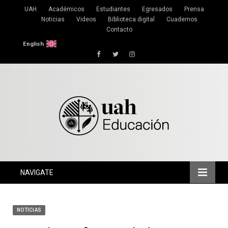
UAH
Académicos
Estudiantes
Egresados
Prensa
Noticias
Videos
Biblioteca digital
Cuadernos
Contacto
English
Facebook
Twitter
Instagram
NAVIGATE
NOTICIAS