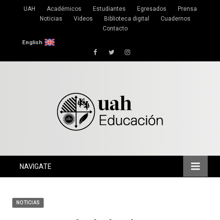
UAH
Académicos
Estudiantes
Egresados
Prensa
Noticias
Videos
Biblioteca digital
Cuadernos
Contacto
English
Facebook
Twitter
Instagram
NAVIGATE
NOTICIAS