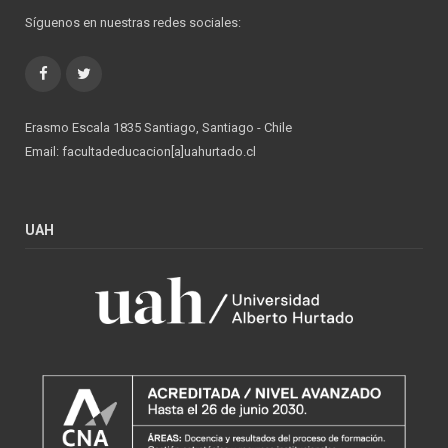
Síguenos en nuestras redes sociales:
Facebook
Twitter
Erasmo Escala 1835 Santiago, Santiago - Chile
Email: facultadeducacion[a]uahurtado.cl
UAH