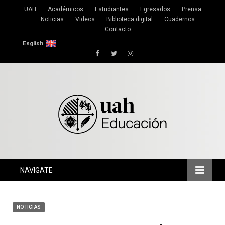
UAH
Académicos
Estudiantes
Egresados
Prensa
Noticias
Videos
Biblioteca digital
Cuadernos
Contacto
English
Facebook
Twitter
Instagram
NAVIGATE
NOTICIAS