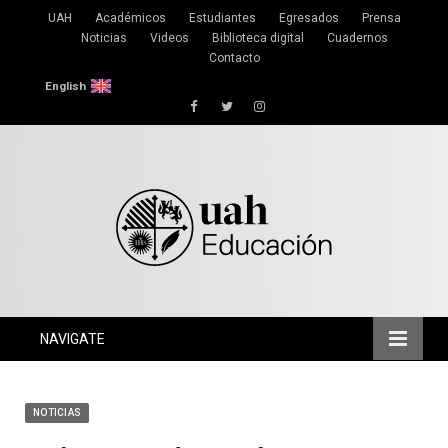
UAH
Académicos
Estudiantes
Egresados
Prensa
Noticias
Videos
Biblioteca digital
Cuadernos
Contacto
English
Facebook
Twitter
Instagram
NAVIGATE
NOTICIAS