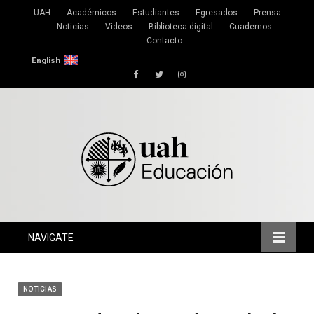
UAH
Académicos
Estudiantes
Egresados
Prensa
Noticias
Videos
Biblioteca digital
Cuadernos
Contacto
English
Facebook
Twitter
Instagram
NAVIGATE
NOTICIAS