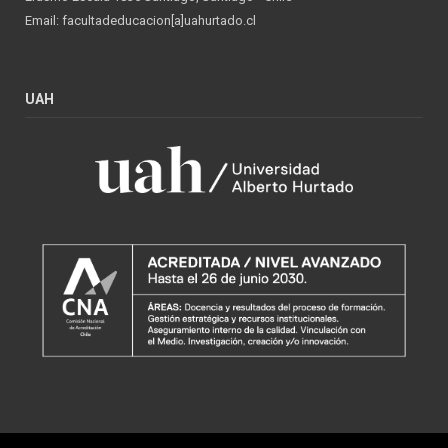
Email: facultadeducacion[a]uahurtado.cl
UAH