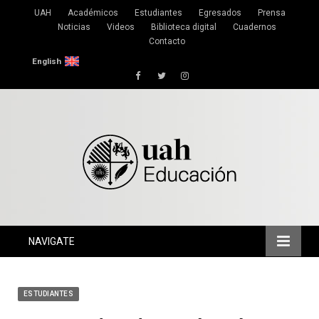
UAH
Académicos
Estudiantes
Egresados
Prensa
Noticias
Videos
Biblioteca digital
Cuadernos
Contacto
English
Facebook
Twitter
Instagram
NAVIGATE
ESTUDIANTES