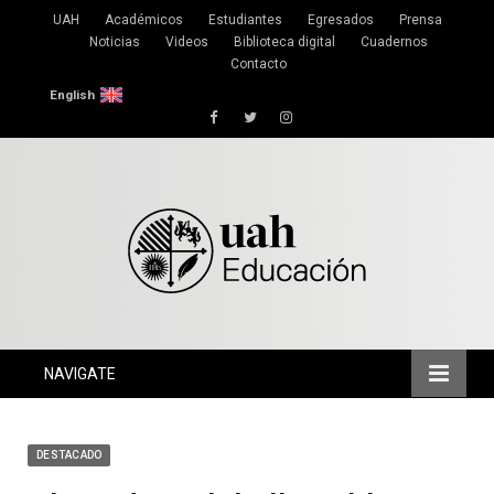
UAH
Académicos
Estudiantes
Egresados
Prensa
Noticias
Videos
Biblioteca digital
Cuadernos
Contacto
English
Facebook
Twitter
Instagram
NAVIGATE
DESTACADO