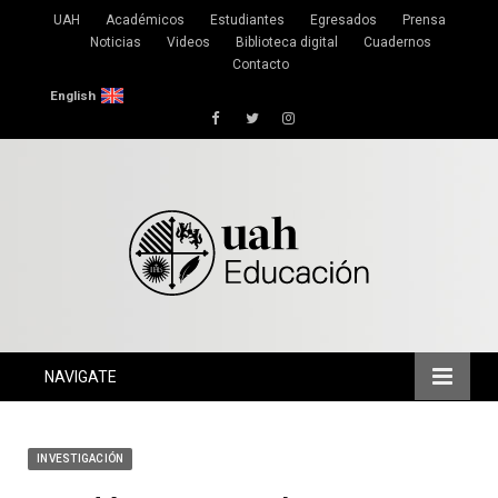
UAH
Académicos
Estudiantes
Egresados
Prensa
Noticias
Videos
Biblioteca digital
Cuadernos
Contacto
English
Facebook
Twitter
Instagram
NAVIGATE
INVESTIGACIÓN