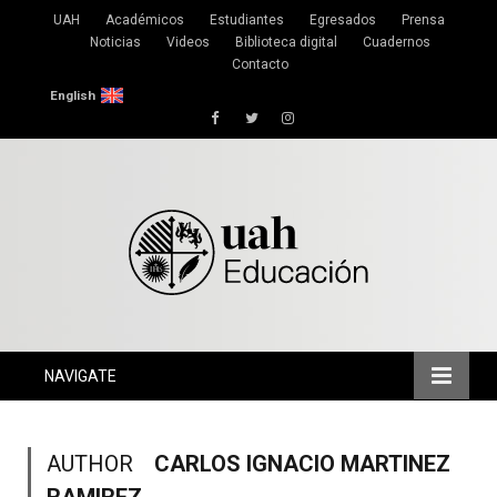
UAH
Académicos
Estudiantes
Egresados
Prensa
Noticias
Videos
Biblioteca digital
Cuadernos
Contacto
English
Facebook
Twitter
Instagram
NAVIGATE
AUTHOR
CARLOS IGNACIO MARTINEZ