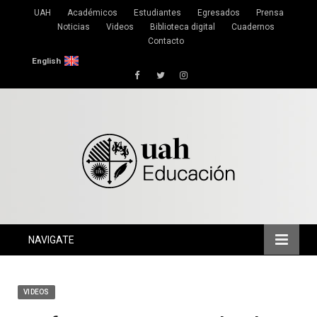
UAH
Académicos
Estudiantes
Egresados
Prensa
Noticias
Videos
Biblioteca digital
Cuadernos
Contacto
English
Facebook
Twitter
Instagram
NAVIGATE
VIDEOS