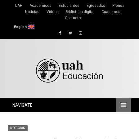
UAH
Académicos
Estudiantes
Egresados
Prensa
Noticias
Videos
Biblioteca digital
Cuadernos
Contacto
English
Facebook
Twitter
Instagram
NAVIGATE
NOTICIAS