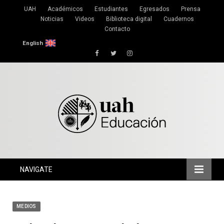
UAH
Académicos
Estudiantes
Egresados
Prensa
Noticias
Videos
Biblioteca digital
Cuadernos
Contacto
English
Facebook
Twitter
Instagram
NAVIGATE
MEDIOS