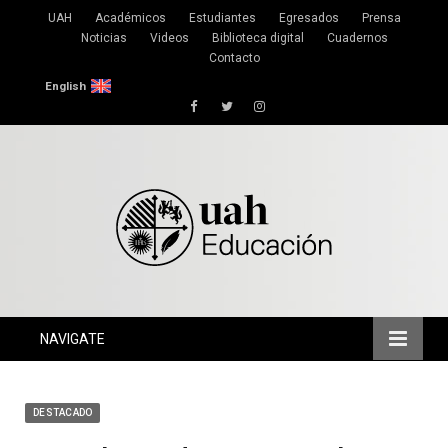
UAH
Académicos
Estudiantes
Egresados
Prensa
Noticias
Videos
Biblioteca digital
Cuadernos
Contacto
English
Facebook
Twitter
Instagram
NAVIGATE
DESTACADO