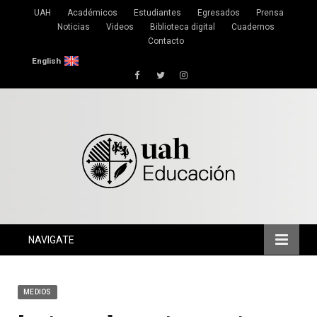
UAH
Académicos
Estudiantes
Egresados
Prensa
Noticias
Videos
Biblioteca digital
Cuadernos
Contacto
English
Facebook
Twitter
Instagram
NAVIGATE
MEDIOS