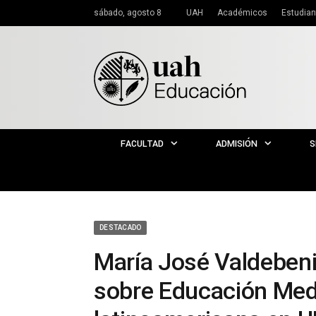
sábado, agosto 8
UAH
Académicos
Estudian
FACULTAD
ADMISIÓN
S
DESTACADO
María José Valdeben
sobre Educación Medi