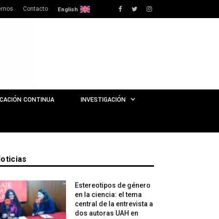
rnos
Contacto
Facebook
Twitter
Instagram
English
CACIÓN CONTINUA
INVESTIGACIÓN
oticias
Estereotipos de género
en la ciencia: el tema
central de la entrevista a
dos autoras UAH en