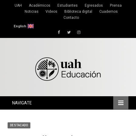
UAH
Académicos
Estudiantes
Egresados
Prensa
Noticias
Videos
Biblioteca digital
Cuadernos
Contacto
English
Facebook
Twitter
Instagram
NAVIGATE
DESTACADO