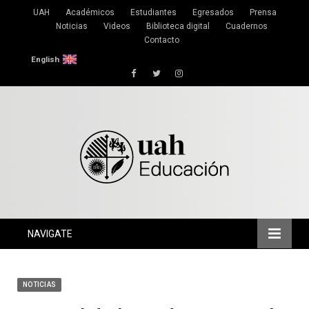
UAH
Académicos
Estudiantes
Egresados
Prensa
Noticias
Videos
Biblioteca digital
Cuadernos
Contacto
English
Facebook
Twitter
Instagram
NAVIGATE
NOTICIAS