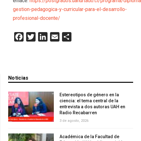
enlace:
https://postgrados.uahurtado.cl/programa/diplom
gestion-pedagogica-y-curricular-para-el-desarrollo-
profesional-docente/
Facebook
Twitter
LinkedIn
Email
Compartir
Noticias
Estereotipos de género en la
ciencia: el tema central de la
entrevista a dos autoras UAH en
Radio Recabarren
3 de agosto, 2026
Académica de la Facultad de