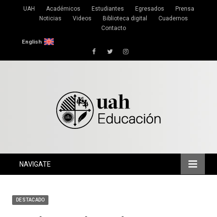
UAH
Académicos
Estudiantes
Egresados
Prensa
Noticias
Videos
Biblioteca digital
Cuadernos
Contacto
English
Facebook
Twitter
Instagram
NAVIGATE
DESTACADO