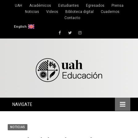
UAH
Académicos
Estudiantes
Egresados
Prensa
Noticias
Videos
Biblioteca digital
Cuadernos
Contacto
English
Facebook
Twitter
Instagram
NAVIGATE
NOTICIAS