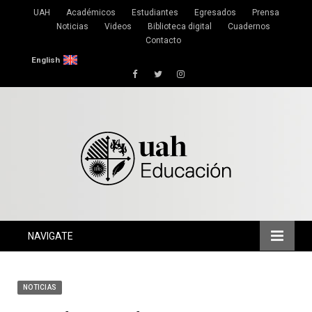
UAH
Académicos
Estudiantes
Egresados
Prensa
Noticias
Videos
Biblioteca digital
Cuadernos
Contacto
English
Facebook
Twitter
Instagram
NAVIGATE
NOTICIAS