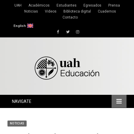
UAH
Académicos
Estudiantes
Egresados
Prensa
Noticias
Videos
Biblioteca digital
Cuadernos
Contacto
English
Facebook
Twitter
Instagram
NAVIGATE
NOTICIAS