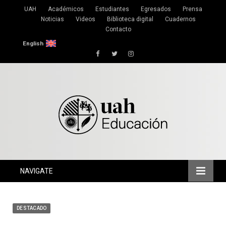
UAH
Académicos
Estudiantes
Egresados
Prensa
Noticias
Videos
Biblioteca digital
Cuadernos
Contacto
English
Facebook
Twitter
Instagram
NAVIGATE
DESTACADO