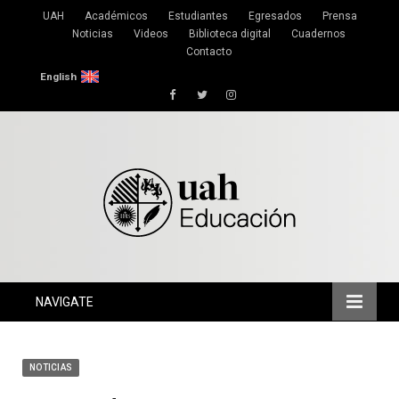
UAH
Académicos
Estudiantes
Egresados
Prensa
Noticias
Videos
Biblioteca digital
Cuadernos
Contacto
English
Facebook
Twitter
Instagram
NAVIGATE
NOTICIAS