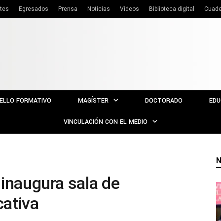
tes
Egresados
Prensa
Noticias
Videos
Biblioteca digital
Cuade
ELLO FORMATIVO
MAGÍSTER
DOCTORADO
EDU
VINCULACIÓN CON EL MEDIO
N
 inaugura sala de
ativa