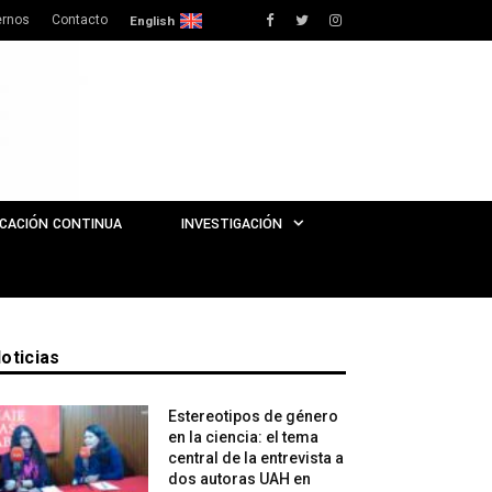
rnos
Contacto
Facebook
Twitter
Instagram
English
CACIÓN CONTINUA
INVESTIGACIÓN
oticias
Estereotipos de género
en la ciencia: el tema
central de la entrevista a
dos autoras UAH en