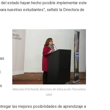
s del estado hayan hecho posible implementar este
para nuestras estudiantes”, señaló la Directora de
ras
l
en
Marcela D’Achiardi, directora de Educación Parvularia
UAH
tregar las mejores posibilidades de aprendizaje a