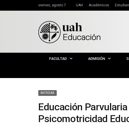
viernes, agosto 7
UAH
Académicos
Estudian
FACULTAD
ADMISIÓN
S
NOTICIAS
Educación Parvularia
Psicomotricidad Educ