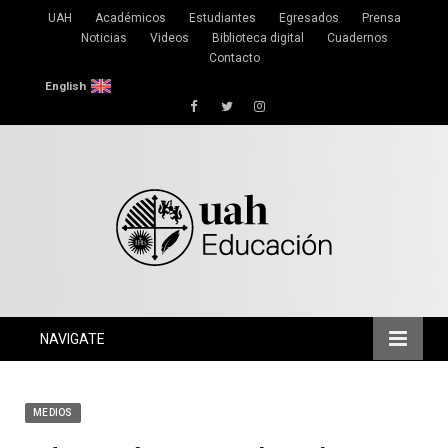
UAH
Académicos
Estudiantes
Egresados
Prensa
Noticias
Videos
Biblioteca digital
Cuadernos
Contacto
English
Facebook
Twitter
Instagram
NAVIGATE
MEDIOS