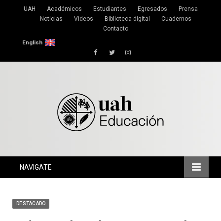
UAH
Académicos
Estudiantes
Egresados
Prensa
Noticias
Videos
Biblioteca digital
Cuadernos
Contacto
English
Facebook
Twitter
Instagram
NAVIGATE
DESTACADO