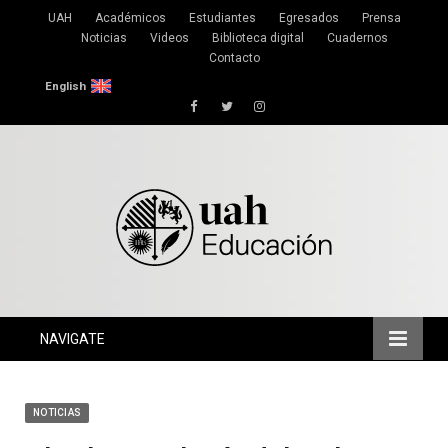
UAH
Académicos
Estudiantes
Egresados
Prensa
Noticias
Videos
Biblioteca digital
Cuadernos
Contacto
English
Facebook
Twitter
Instagram
NAVIGATE
NOTICIAS