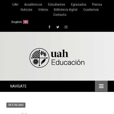
UAH
Académicos
Estudiantes
Egresados
Prensa
Noticias
Videos
Biblioteca digital
Cuadernos
Contacto
English
Facebook
Twitter
Instagram
NAVIGATE
DESTACADO