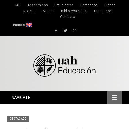
UAH
Académicos
Estudiantes
Egresados
Prensa
Noticias
Videos
Biblioteca digital
Cuadernos
Contacto
English
Facebook
Twitter
Instagram
NAVIGATE
DESTACADO