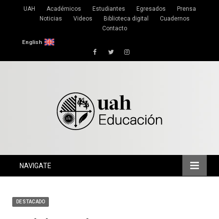
UAH
Académicos
Estudiantes
Egresados
Prensa
Noticias
Videos
Biblioteca digital
Cuadernos
Contacto
English
Facebook
Twitter
Instagram
NAVIGATE
DESTACADO