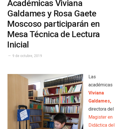
Académicas Viviana
Galdames y Rosa Gaete
Moscoso participarán en
Mesa Técnica de Lectura
Inicial
9 de octubre, 2019
Las
académicas
Viviana
Galdames,
directora del
Magister en
Didáctica del