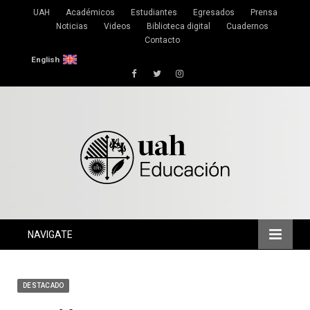
UAH
Académicos
Estudiantes
Egresados
Prensa
Noticias
Videos
Biblioteca digital
Cuadernos
Contacto
English
Facebook
Twitter
Instagram
NAVIGATE
DESTACADO