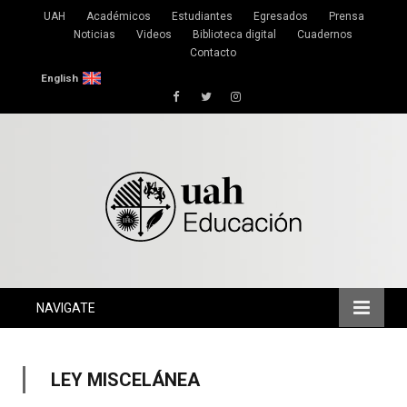
UAH
Académicos
Estudiantes
Egresados
Prensa
Noticias
Videos
Biblioteca digital
Cuadernos
Contacto
English
Facebook
Twitter
Instagram
NAVIGATE
LEY MISCELÁNEA