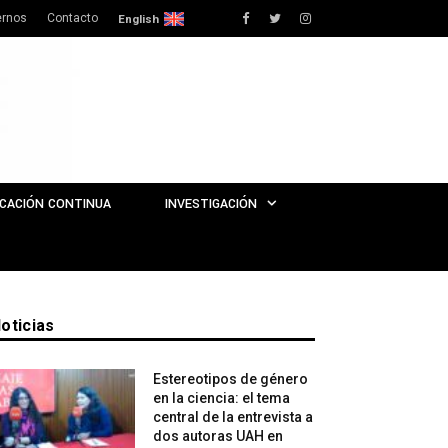
rnos
Contacto
Facebook
Twitter
Instagram
English
CACIÓN CONTINUA
INVESTIGACIÓN
oticias
Estereotipos de género
en la ciencia: el tema
central de la entrevista a
dos autoras UAH en