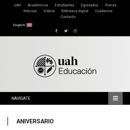
UAH
Académicos
Estudiantes
Egresados
Prensa
Noticias
Videos
Biblioteca digital
Cuadernos
Contacto
English
Facebook
Twitter
Instagram
NAVIGATE
ANIVERSARIO