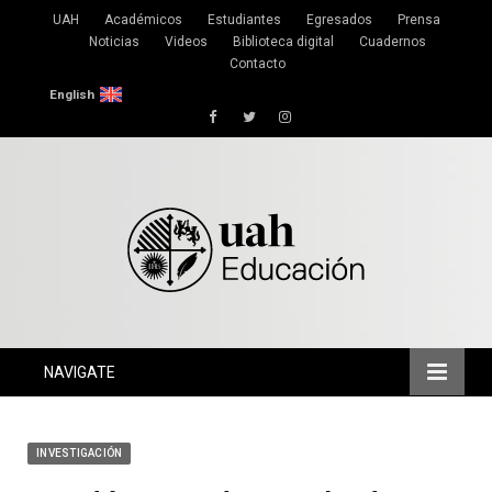
UAH
Académicos
Estudiantes
Egresados
Prensa
Noticias
Videos
Biblioteca digital
Cuadernos
Contacto
English
Facebook
Twitter
Instagram
NAVIGATE
INVESTIGACIÓN