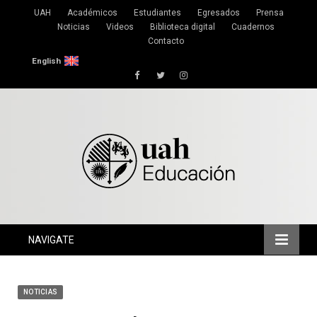
UAH
Académicos
Estudiantes
Egresados
Prensa
Noticias
Videos
Biblioteca digital
Cuadernos
Contacto
English
Facebook
Twitter
Instagram
NAVIGATE
NOTICIAS